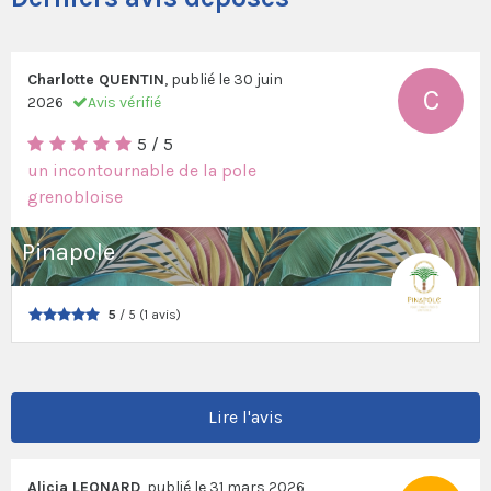
Charlotte QUENTIN
, publié le
30 juin
C
2026
Avis vérifié
5 / 5
un incontournable de la pole
grenobloise
Pinapole
5
/ 5 (1 avis)
Lire l'avis
Alicia LEONARD
, publié le
31 mars 2026