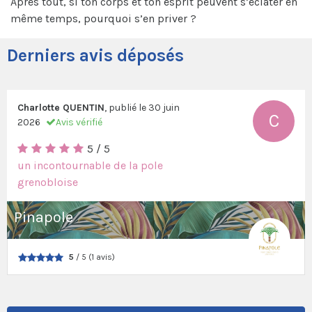
Après tout, si ton corps et ton esprit peuvent s’éclater en
même temps, pourquoi s’en priver ?
Derniers avis déposés
Charlotte QUENTIN
, publié le
30 juin
C
2026
Avis vérifié
5 / 5
un incontournable de la pole
grenobloise
Pinapole
5
/ 5 (1 avis)