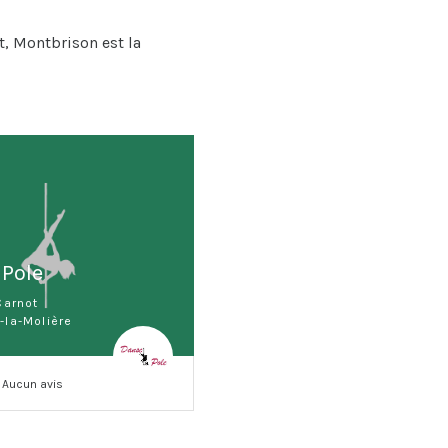
t, Montbrison est la
 Pole
Carnot
la-Molière
Aucun avis