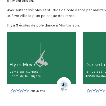
de
Montbrison
.
Avec autant d'écoles et studios de pole dance par habitan
40ème ville la plus polesque de France.
Il y a
3
écoles de pole dance à Montbrison.
Fly in Move
Danse la
Complexe C.Briant
16 Rue Sadi 
Chem. de la Bruyère
42230 Roche-
Aucun avis