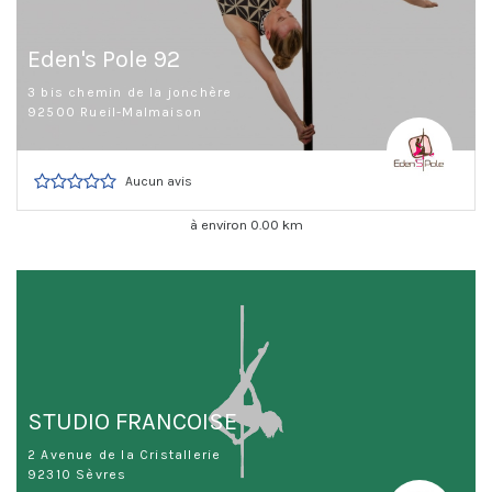
Eden's Pole 92
3 bis chemin de la jonchère
92500 Rueil-Malmaison
Aucun avis
à environ 0.00 km
STUDIO FRANCOISE
2 Avenue de la Cristallerie
92310 Sèvres