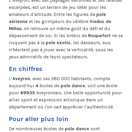
L’Aveyron, avec ses paysages vallonnés et ses falaises
escarpées, est un terrain de jeu idéal pour les
amateurs d’altitude. Entre les figures de
pole
aérienne
et les grimpeurs du célèbre
Viaduc de
Millau
, on retrouve un même goût du défi et du
dépassement de soi. Si les brebis de
Roquefort
ne se
risquent pas à la
pole exotic
, les danseurs, eux,
n’hésitent pas à jouer avec la verticalité, sous les
yeux admiratifs de leurs spectateurs.
En chiffres
L’
Aveyron
, avec ses 280 000 habitants, compte
aujourd’hui
4
écoles de
pole dance
, soit une école
pour
69935
Aveyronnais. Une belle opportunité pour
allier sport et expression artistique dans un
département où l’on sait apprécier l’authenticité.
Pour aller plus loin
De nombreuses écoles de
pole dance
sont