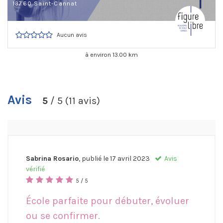
13760 Saint-Cannat
Aucun avis
à environ 13.00 km
Avis
5
/ 5 (11 avis)
Sabrina Rosario
, publié le
17 avril 2023
Avis
vérifié
5 / 5
École parfaite pour débuter, évoluer
ou se confirmer.