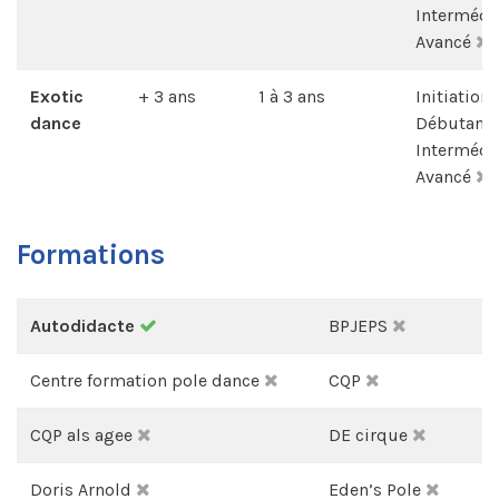
Intermédi
Avancé
Exotic
+ 3 ans
1 à 3 ans
Initiation
dance
Débutant
Intermédi
Avancé
Formations
Autodidacte
BPJEPS
Centre formation pole dance
CQP
CQP als agee
DE cirque
Doris Arnold
Eden’s Pole