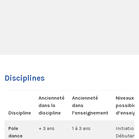
Disciplines
Ancienneté
Ancienneté
Niveaux
dans la
dans
possibles
Discipline
discipline
l’enseignement
d’enseig
Pole
+ 3 ans
1 à 3 ans
Initiation
dance
Débutant