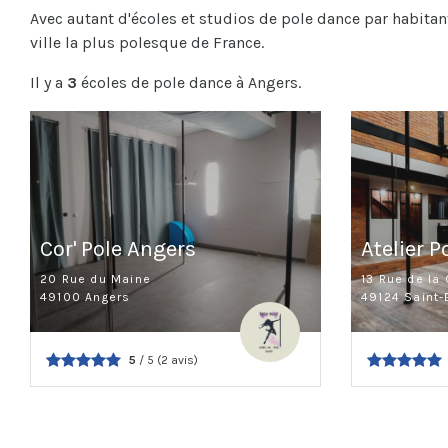
Avec autant d'écoles et studios de pole dance par habitan
ville la plus polesque de France.
Il y a
3
écoles de pole dance à Angers.
Cor' Pole Angers
Atelier 
20 Rue du Maine
13 Rue de la
49100 Angers
49124 Saint-
5
/ 5 (2 avis)