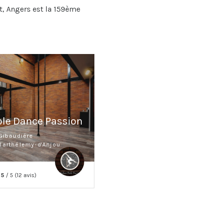
t, Angers est la 159ème
Pole Dance Passion
 Gibaudiére
Barthélemy-d'Anjou
5
/ 5 (12 avis)