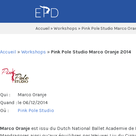
Accueil
»
Workshops
»
Pink Pole Studio Marco Ora
Pink Pole Studio Marco Oranje 2014
Accueil
»
Workshops
»
Pink Pole Studio Marco Oranje 2014
Qui :
Marco Oranje
Quand :
le 06/12/2014
Où :
Pink Pole Studio
Description
Marco Oranje
est issu du Dutch National Ballet Academie de 
Mandragores ainsi qu’aux équilibres par Wei-wei Liu du Cirqu