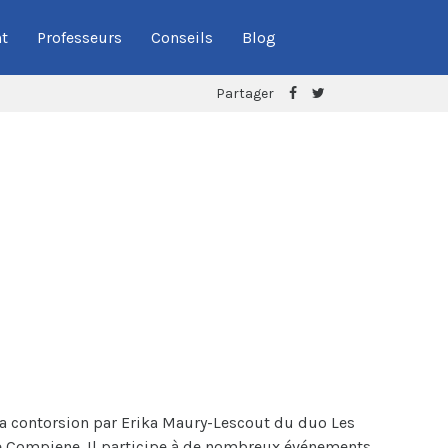
t
Professeurs
Conseils
Blog
Partager
la contorsion par Erika Maury-Lescout du duo Les
lle Compiene. Il participe à de nombreux événements,