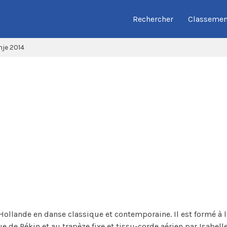
Rechercher
Classemen
nje 2014
Pink Pole Studio Marco Oranje 2014
le 06/12/2014
En savoir plus
Hollande en danse classique et contemporaine. Il est formé à 
e de Pékin et au trapèze fixe et tissu-corde aérien par Isabe