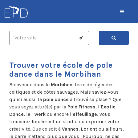
Trouver votre école de pole
dance dans le Morbihan
Bienvenue dans le
Morbihan
, terre de légendes
celtiques et de côtes sauvages. Mais saviez-vous
qu’ici aussi, la
pole dance
a trouvé sa place ? Que
vous soyez attiré(e) par la
Pole Fitness
, l’
Exotic
Dance
, le
Twerk
ou encore l’
effeuillage
, vous
trouverez forcément un studio où exprimer votre
créativité. Que ce soit à
Vannes
,
Lorient
ou ailleurs,
la barre n’attend plus que vous ! Pourquoi ne pas