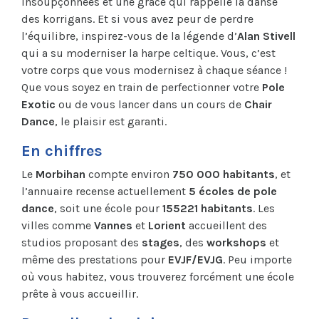
insoupçonnées et une grâce qui rappelle la danse
des korrigans. Et si vous avez peur de perdre
l’équilibre, inspirez-vous de la légende d’
Alan Stivell
qui a su moderniser la harpe celtique. Vous, c’est
votre corps que vous modernisez à chaque séance !
Que vous soyez en train de perfectionner votre
Pole
Exotic
ou de vous lancer dans un cours de
Chair
Dance
, le plaisir est garanti.
En chiffres
Le
Morbihan
compte environ
750 000 habitants
, et
l’annuaire recense actuellement
5 écoles de pole
dance
, soit une école pour
155221 habitants
. Les
villes comme
Vannes
et
Lorient
accueillent des
studios proposant des
stages
, des
workshops
et
même des prestations pour
EVJF/EVJG
. Peu importe
où vous habitez, vous trouverez forcément une école
prête à vous accueillir.