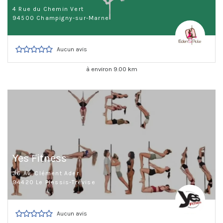
4 Rue du Chemin Vert
94500 Champigny-sur-Marne
Aucun avis
à environ 9.00 km
Yes Fitness
36 Av. Clément Ader
94420 Le Plessis-Trévise
Aucun avis