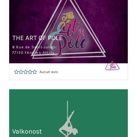
THE ART OF POLE
8 Rue de Saint-Julien
77150 Férolles-Attilly
Aucun avis
Valkonost