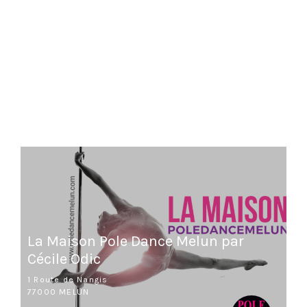
La Maison Pole Dance Melun par
Cécile Odic
1 Route de Nangis
77000 MELUN