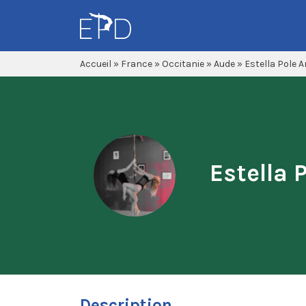
Accueil
»
France
»
Occitanie
»
Aude
»
Estella Pole A
Estella 
Description