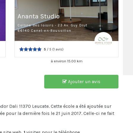
Ananta Studio
Colline des loisirs - 23 Av. Guy Drut
66140 Canet-en-Roussillon
5
/ 5 (1 avis)
à environ 15.00 km
Ajouter un avis
ador Dali 11370 Leucate. Cette école a été ajoutée sur
 pour la dernière fois le 21 juin 2017. Celle-ci ne fait
le site web,
1
visites pour le téléphone.