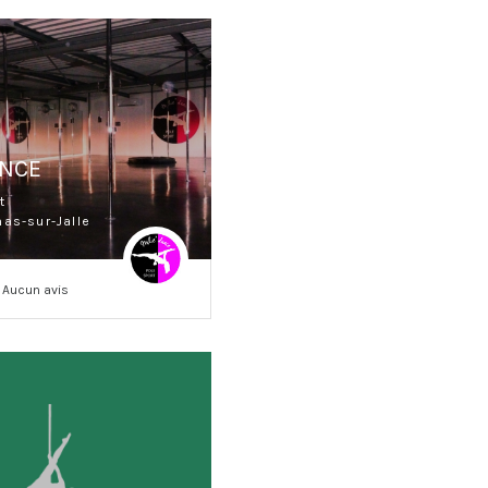
ANCE
t
nas-sur-Jalle
Aucun avis