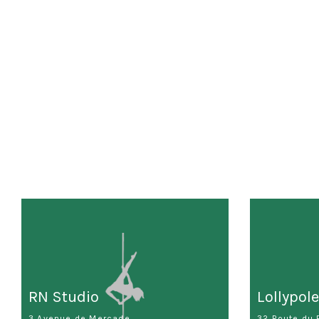
RN Studio
Lollypol
3 Avenue de Mercade
32 Route du 