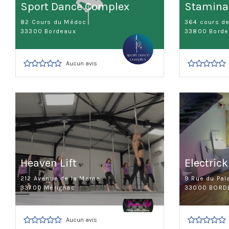
Sport Dance Complex
Stamina
82 Cours du Médoc
364 cours d
33300 Bordeaux
33800 Borde
Aucun avis
Heaven Lift
Electrick
212 Avenue de la Marne
9 Rue du Pal
33700 Mérignac
33000 BORD
Aucun avis