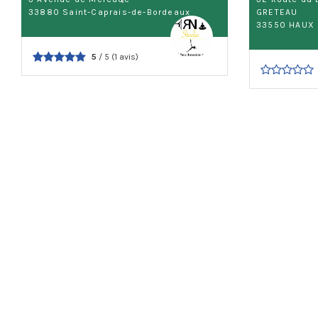
33880 Saint-Caprais-de-Bordeaux
GRETEAU
33550 HAUX
5
/ 5 (1 avis)