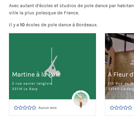
Avec autant d'écoles et studios de pole dance par habitan
ville la plus polesque de France.
Il y a
10
écoles de pole dance à Bordeaux.
Martine à la Pole
A Fleur d
2 rue xavier langlois
135 Rue de Mi
33114 Le Barp
33140 Cadau
Aucun avis