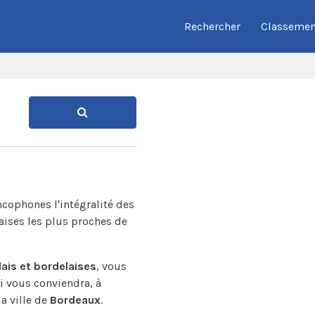
Rechercher
Classemen
ncophones l'intégralité des
aises les plus proches de
ais et bordelaises
, vous
ui vous conviendra, à
la ville de
Bordeaux
.