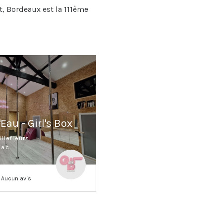
t, Bordeaux est la 111ème
'Eau - Girl's Box
llefleurs
jac
Aucun avis