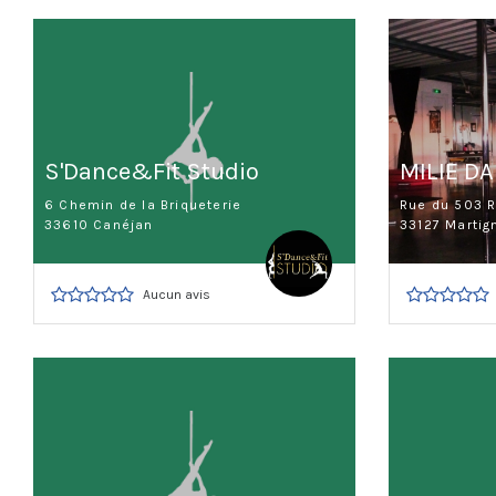
S'Dance&Fit Studio
MILIE D
6 Chemin de la Briqueterie
Rue du 503 R
33610 Canéjan
33127 Martig
Aucun avis