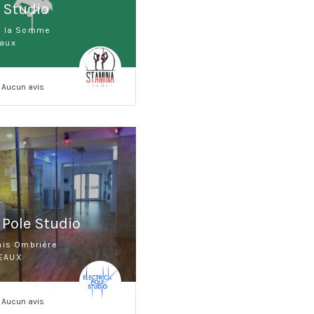
 Studio
e la Somme
aux
Aucun avis
 Pole Studio
ais Ombrière
EAUX
Aucun avis