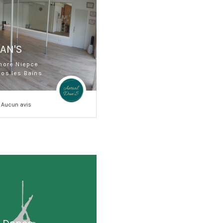
DAN'S
hore Niepce
os les Bains
Aucun avis