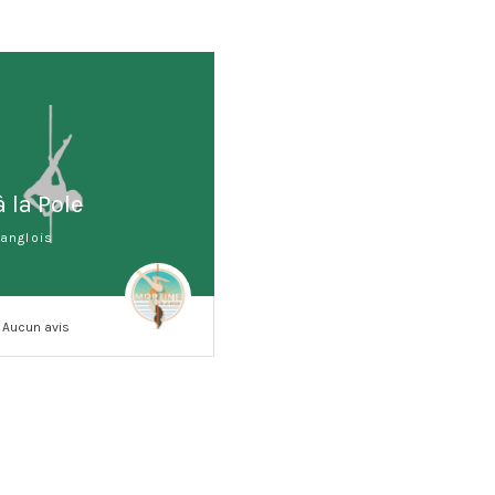
 la Pole
langlois
p
Aucun avis