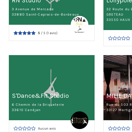
RN Studio
Lollypol
3 Avenue de Mercade
32 Route du 
33880 Saint-Caprais-de-Bordeaux
GRETEAU
33550 HAUX
5
/ 5 (1 avis)
S'Dance&Fit Studio
MILIE D
6 Chemin de la Briqueterie
Rue du 503 R
33610 Canéjan
33127 Martig
Aucun avis