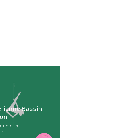
rienne Bassin
hon
s Celsius
ch