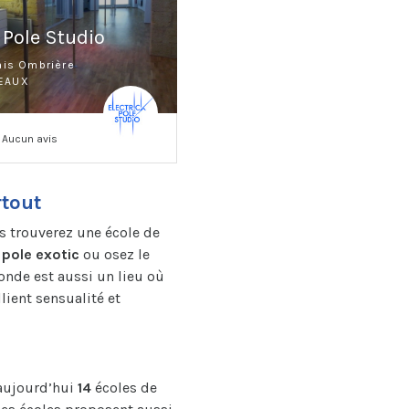
 Pole Studio
ais Ombrière
EAUX
Aucun avis
rtout
us trouverez une école de
a
pole exotic
ou osez le
onde est aussi un lieu où
llient sensualité et
 aujourd’hui
14
écoles de