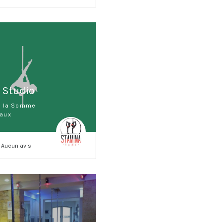
 Studio
e la Somme
aux
Aucun avis