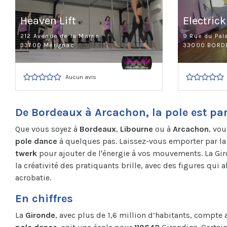
Heaven Lift
Electrick
212 Avenue de la Marne
9 Rue du Pal
33700 Mérignac
33000 BORD
Aucun avis
De Bordeaux à Arcachon, la pole est pa
Que vous soyez à
Bordeaux
,
Libourne
ou à
Arcachon
, vo
pole dance
à quelques pas. Laissez-vous emporter par l
twerk
pour ajouter de l'énergie à vos mouvements. La Gir
la créativité des pratiquants brille, avec des figures qui a
acrobatie.
En chiffres
La
Gironde
, avec plus de 1,6 million d’habitants, compte