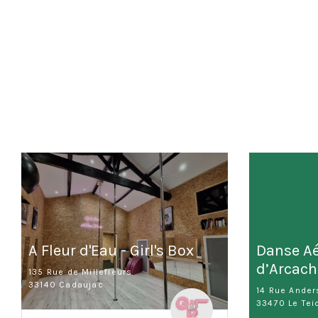
A Fleur d'Eau - Girl's Box
Danse Aé
d’Arcac
135 Rue de Millefleurs
33140 Cadaujac
14 Rue Ander
33470 Le Tei