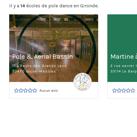
Il y a
14
écoles de pole dance en Gironde.
Pole & Aerial Bassin
Martine à
153 Route des Grands Lacs
2 rue xavier 
33470 Gujan-Mestras
33114 Le Bar
Aucun avis