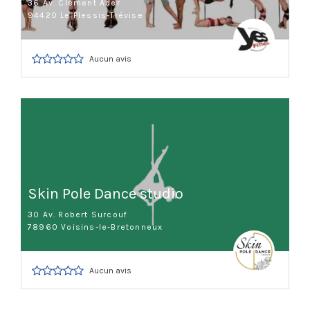
36 Av. Clément Ader
94420 Le Plessis-Trévise
Aucun avis
Skin Pole Dance studio
30 Av. Robert Surcouf
78960 Voisins-le-Bretonneux
Aucun avis