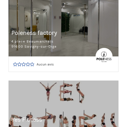
Poleness factory
4 place Beaumarchais
91600 Savigny-sur-Orge
Aucun avis
Yes Fitness