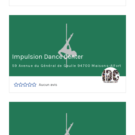
Impulsion Dance Center
59 Avenue du Général de Gaulle 94700 Maisons-Alfort
Aucun avis