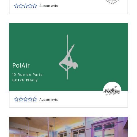
Aucun avis
PolAir
12 Rue de Paris
60128 Plailly
Aucun avis